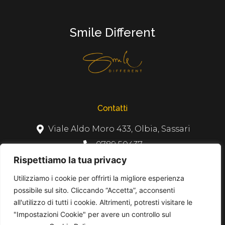
Smile Different
Contatti
Viale Aldo Moro 433, Olbia, Sassari
0789 50437
Rispettiamo la tua privacy
info@smiledifferetclinic.it
Utilizziamo i cookie per offrirti la migliore esperienza
F
I
Y
a
n
o
possibile sul sito. Cliccando “Accetta”, acconsenti
c
s
u
e
t
t
all'utilizzo di tutti i cookie. Altrimenti, potresti visitare le
AUT SANIT 1056.524867 DEL 8/9/2022
b
a
u
o
g
b
DIR SANITARIO DOTT ATZERI GIORGIO ALBERTO
"Impostazioni Cookie" per avere un controllo sul
o
r
e
ISCRIZ ALBO ODONTOOIATRI AL N° 309
k
a