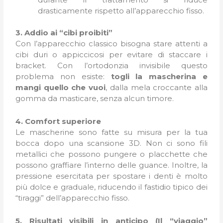
drasticamente rispetto all’apparecchio fisso.
3. Addio ai “cibi proibiti”
Con l’apparecchio classico bisogna stare attenti a
cibi duri o appiccicosi per evitare di staccare i
bracket. Con l’ortodonzia invisibile questo
problema non esiste:
togli la mascherina e
mangi quello che vuoi
, dalla mela croccante alla
gomma da masticare, senza alcun timore.
4. Comfort superiore
Le mascherine sono fatte su misura per la tua
bocca dopo una scansione 3D. Non ci sono fili
metallici che possono pungere o placchette che
possono graffiare l’interno delle guance. Inoltre, la
pressione esercitata per spostare i denti è molto
più dolce e graduale, riducendo il fastidio tipico dei
“tiraggi” dell’apparecchio fisso.
5. Risultati visibili in anticipo (Il “viaggio”