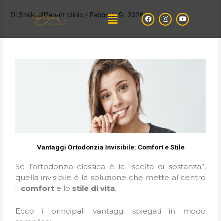
Vai
Menu
Di
Smile different clinic
/
Febbraio 9, 2026
F
I
Y
al
a
n
o
contenuto
c
s
u
e
t
t
b
a
u
o
g
b
o
r
e
k
a
m
Vantaggi Ortodonzia Invisibile: Comfort e Stile
Se l’ortodonzia classica è la “scelta di sostanza”,
quella invisibile è la soluzione che mette al centro
il
comfort
e lo
stile di vita
.
Ecco i principali vantaggi spiegati in modo