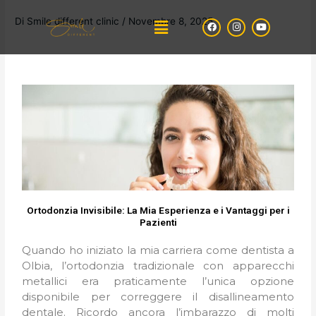
Vai
Menu
Di
Smile different clinic
/
Novembre 8, 2025
F
I
Y
al
a
n
o
contenuto
c
s
u
e
t
t
b
a
u
o
g
b
o
r
e
k
a
m
Ortodonzia Invisibile: La Mia Esperienza e i Vantaggi per i
Pazienti
Quando ho iniziato la mia carriera come dentista a
Olbia, l’ortodonzia tradizionale con apparecchi
metallici era praticamente l’unica opzione
disponibile per correggere il disallineamento
dentale. Ricordo ancora l’imbarazzo di molti